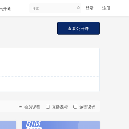
登录
注册
员开通
查看公开课
会
员
会员课程
直播课程
免费课程
更
免
新
费
中