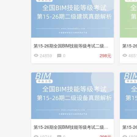
试
试
看
看
第15-26期全国BIM技能等级考试二级建筑试题解析
会
会
24859
0
298元
465
员
员
免
免
费
费
试
试
看
看
第15-26期全国BIM技能等级考试二级设备试题解析
19716
0
298元
192