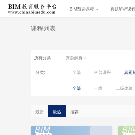
BIM甄选课程
真题解析课
课程列表
所有分类：
真题解析
分类:
全部
科普讲座
真题
全部
一级
二级建筑
会
会
员
员
最新
最热
推荐
更
免
免
新
费
费
中