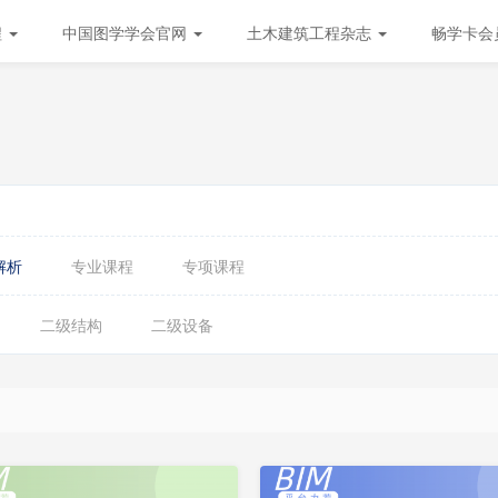
程
中国图学学会官网
土木建筑工程杂志
畅学卡会
解析
专业课程
专项课程
二级结构
二级设备
会
员
更
免
新
费
中