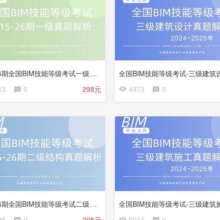
试
看
第15-26期全国BIM技能等级考试一级真题解析
会
13
0
298元
4973
0
员
更
免
新
费
中
试
看
第15-26期全国BIM技能等级考试二级结构试题解析
85
0
298元
5014
0