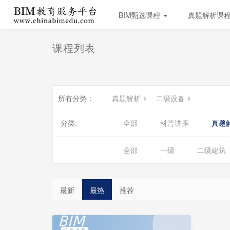
BIM甄选课程
真题解析课
课程列表
所有分类：
真题解析
二级设备
分类:
全部
科普讲座
真题
全部
一级
二级建筑
会
员
最新
最热
推荐
免
费