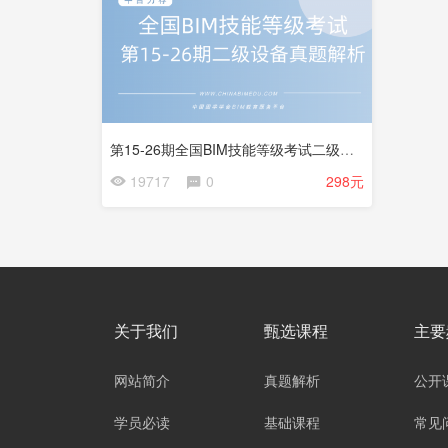
试
看
第15-26期全国BIM技能等级考试二级设备试题解析
19717
0
298元
关于我们
甄选课程
主要
网站简介
真题解析
公开
学员必读
基础课程
常见