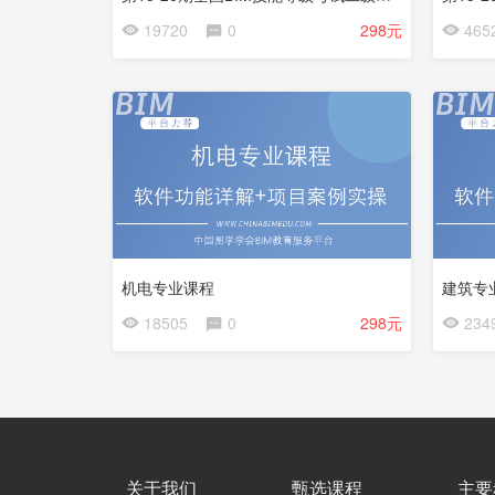
会
会
19720
0
298元
465
员
员
免
免
费
费
机电专业课程
建筑专
18505
0
298元
234
关于我们
甄选课程
主要