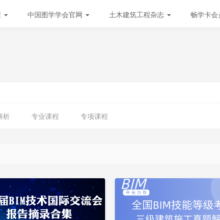
程
中国图学学会官网
土木建筑工程杂志
畅学卡会
解析
专业课程
专项课程
会
员
更
免
新
费
中
试
看