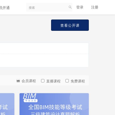
登录
注册
员开通
查看公开课
会
员
会员课程
直播课程
免费课程
更
免
新
费
中
试
看