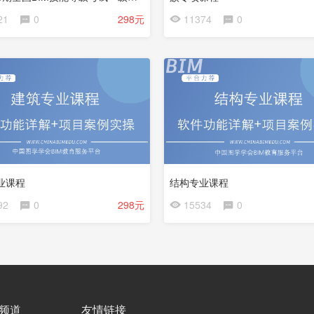
会
21
0
298元
11374
0
员
免
费
业课程
结构专业课程
92
0
298元
15534
0
频道
友情链接