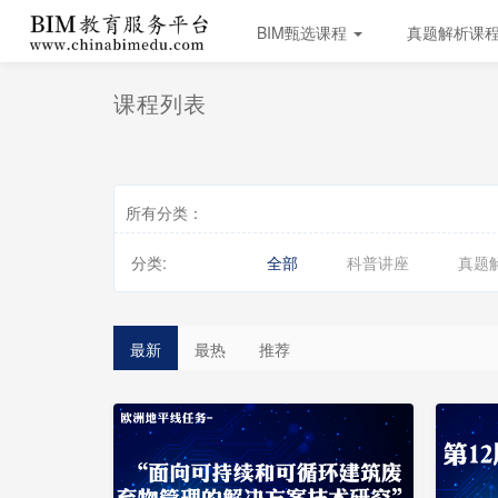
BIM甄选课程
真题解析课
课程列表
所有分类：
分类:
全部
科普讲座
真题
最新
最热
推荐
已
已
完
完
结
结