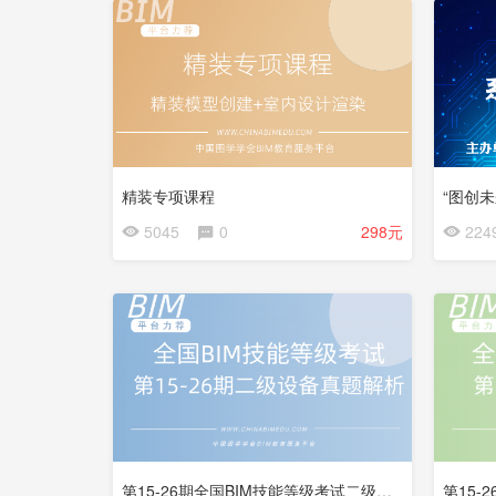
精装专项课程
“图创
会
会
5045
0
298元
224
员
员
免
免
费
费
试
试
看
看
第15-26期全国BIM技能等级考试二级设备试题解析