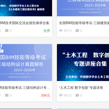
届BIM技术国际交流会报告摘录合集
9
0
免费
5015
0
更
新
中
全国BIM技能等级考试-三级结构设计专业解析
“土木工程 数字创新”专题讲座
会
7
0
398元
9613
0
员
更
免
新
费
中