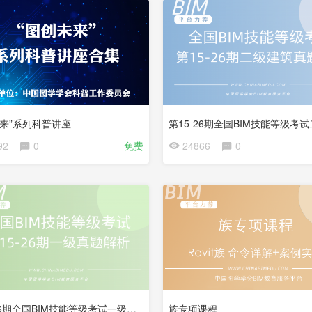
试
看
未来”系列科普讲座
会
92
0
免费
24866
0
员
免
费
第15-26期全国BIM技能等级考试一级真题解析
族专项课程