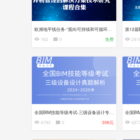
欧洲地平线任务-“面向可持续和可循环建筑废弃物管理的解决方案技术研究” 课程合集
第12
会
会
162
0
免费
241
员
员
更
更
免
免
新
新
费
费
中
中
试
试
看
看
全国BIM技能等级考试-三级设备设计专业解析
会
4793
0
398元
427
员
更
免
新
费
中